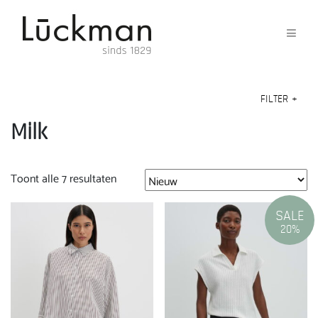
FILTER
+
Milk
Gesorteerd
Toont alle 7 resultaten
op
nieuwste
SALE
20%