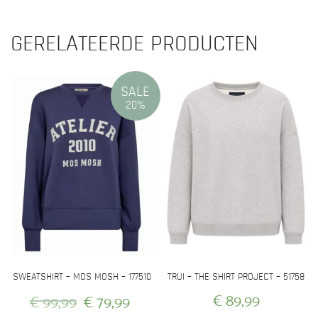
GERELATEERDE PRODUCTEN
SALE
20%
SWEATSHIRT – MOS MOSH – 177510
TRUI – THE SHIRT PROJECT – 51758
Oorspronkelijke
Huidige
€
89,99
€
99,99
€
79,99