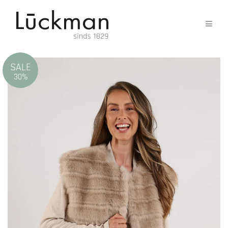
SALE
30%