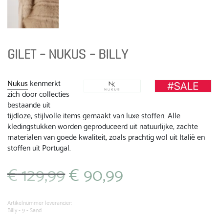
GILET – NUKUS – BILLY
Nukus
kenmerkt
zich door collecties
bestaande uit
tijdloze, stijlvolle items gemaakt van luxe stoffen. Alle
kledingstukken worden geproduceerd uit natuurlijke, zachte
materialen van goede kwaliteit, zoals prachtig wol uit Italië en
stoffen uit Portugal.
€
129,99
€
90,99
Oorspronkelijke
Huidige
prijs
prijs
was:
is:
€ 129,99.
€ 90,99.
Artikelnummer leverancier:
Billy - 9 - Sand