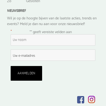
Zo
Gesloten
NIEUWSBRIEF
Wil je op de hoogte bijven van de laatste acties, trends en
events? Meld je dan nu aan voor onze nieuwsbrief!
*
"
" geeft vereiste velden aan