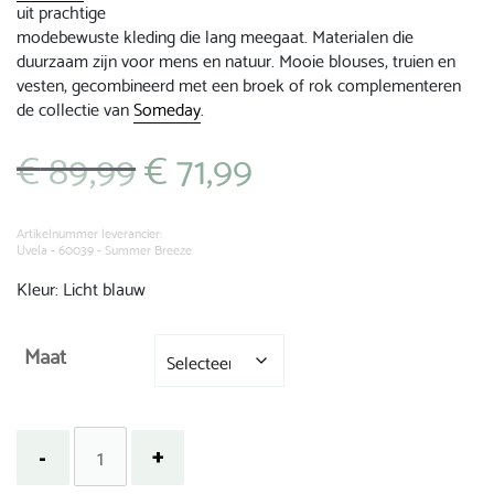
uit prachtige
modebewuste kleding die lang meegaat. Materialen die
duurzaam zijn voor mens en natuur. Mooie blouses, truien en
vesten, gecombineerd met een broek of rok complementeren
de collectie van
Someday
.
€
89,99
€
71,99
Oorspronkelijke
Huidige
prijs
prijs
was:
is:
€ 89,99.
€ 71,99.
Artikelnummer leverancier:
Uvela - 60039 - Summer Breeze
Kleur: Licht blauw
Maat