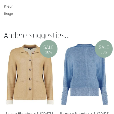
Kleur
Beige
Andere suggesties…
SALE
SALE
30%
30%
Blazer – Bloomings – SLK20-8793
Pullover – Bloomings – SLK20-8781