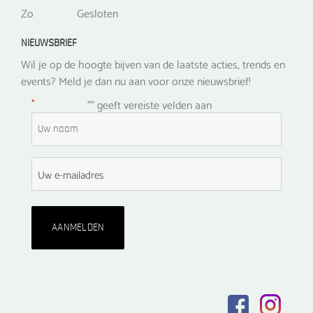
Zo
Gesloten
NIEUWSBRIEF
Wil je op de hoogte bijven van de laatste acties, trends en
events? Meld je dan nu aan voor onze nieuwsbrief!
*
"
" geeft vereiste velden aan