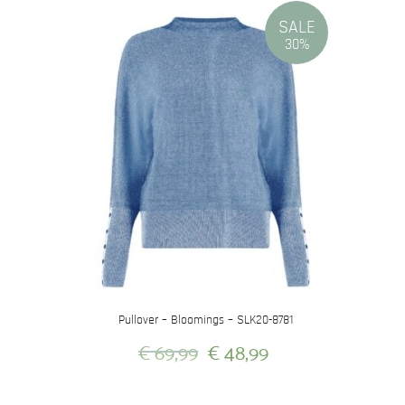
SALE
30%
Pullover – Bloomings – SLK20-8781
Oorspronkelijke
Huidige
€
69,99
€
48,99
prijs
prijs
Dit