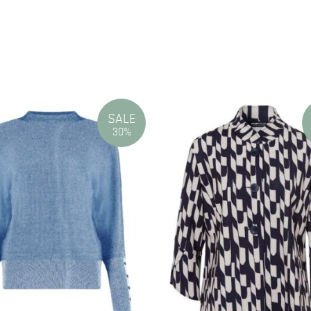
N
SALE
30%