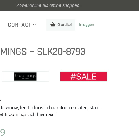
Zowel online als offline shoppen.
CONTACT
0 artikel
Inloggen
MINGS – SLK20-8793
.
e vrouw, leeftijdloos in haar doen en laten, staat
met
Bloomings
zich hier naar.
99
ke
Huidige
prijs