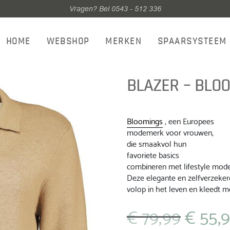
Vragen? Bel 0543 - 512 336
HOME
WEBSHOP
MERKEN
SPAARSYSTEEM
BLAZER – BLOO
Bloomings
, een Europees
modemerk voor vrouwen,
die smaakvol hun
favoriete basics
combineren met lifestyle mode
Deze elegante en zelfverzekerd
volop in het leven en kleedt 
€
79,99
€
55,
Oorspronkelij
prijs