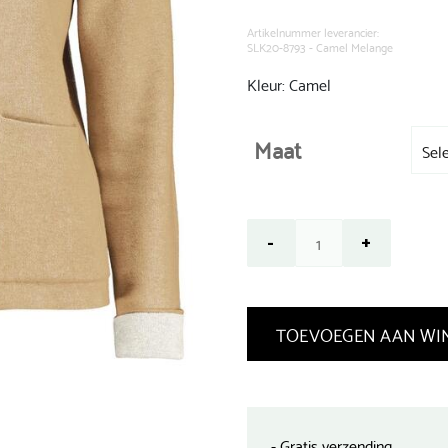
was:
€ 79,99.
Artikelnummer leverancier:
SLK20-8793 - Camel Melange
Kleur: Camel
Maat
TOEVOEGEN AAN WI
- Gratis verzending