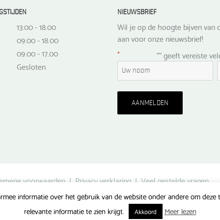
GSTIJDEN
NIEUWSBRIEF
13.00 - 18.00
Wil je op de hoogte bijven van d
aan voor onze nieuwsbrief!
09.00 - 18.00
09.00 - 17.00
*
"
" geeft vereiste ve
Gesloten
emene voorwaarden
|
Privacy verklaring
|
Veel gestelde vragen
rmee informatie over het gebruik van de website onder andere om deze te
Gerealiseerd door FlipMedia
relevante informatie te zien krijgt.
Meer lezen
Akkoord