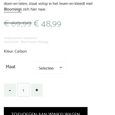
doen en laten, staat volop in het leven en kleedt met
Bloomings
zich hier naar.
€
69,99
€
48,99
Oorspronkelijke
Huidige
prijs
prijs
was:
is:
€ 69,99.
€ 48,99.
Artikelnummer leverancier:
SLK20-8781 - Blue Horizon Melange
Kleur: Carbon
Maat
TOEVOEGEN AAN WINKELWAGEN