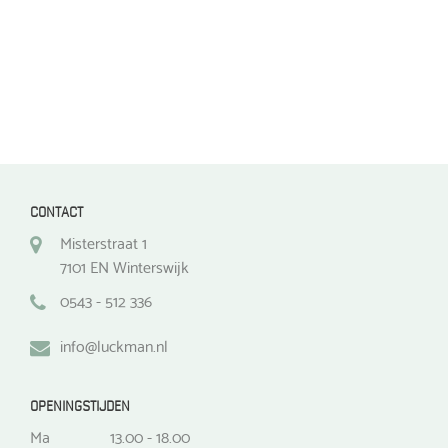
productpagina
productpagina
CONTACT
Misterstraat 1
7101 EN Winterswijk
0543 - 512 336
info@luckman.nl
OPENINGSTIJDEN
Ma
13.00 - 18.00