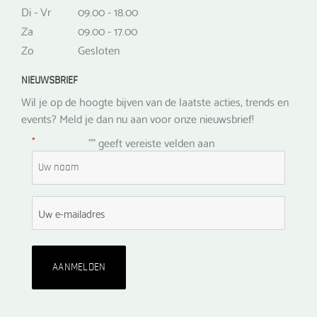
Di - Vr
09.00 - 18.00
Za
09.00 - 17.00
Zo
Gesloten
NIEUWSBRIEF
Wil je op de hoogte bijven van de laatste acties, trends en
events? Meld je dan nu aan voor onze nieuwsbrief!
*
"
" geeft vereiste velden aan