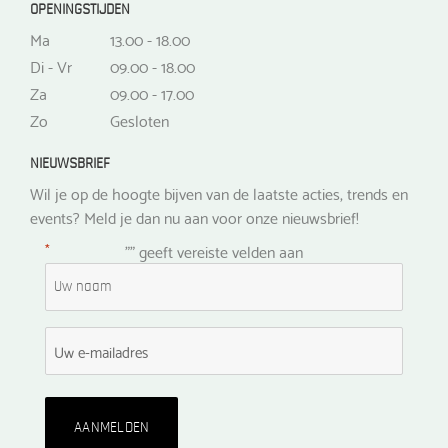
OPENINGSTIJDEN
Ma
13.00 - 18.00
Di - Vr
09.00 - 18.00
Za
09.00 - 17.00
Zo
Gesloten
NIEUWSBRIEF
Wil je op de hoogte bijven van de laatste acties, trends en
events? Meld je dan nu aan voor onze nieuwsbrief!
*
"
" geeft vereiste velden aan