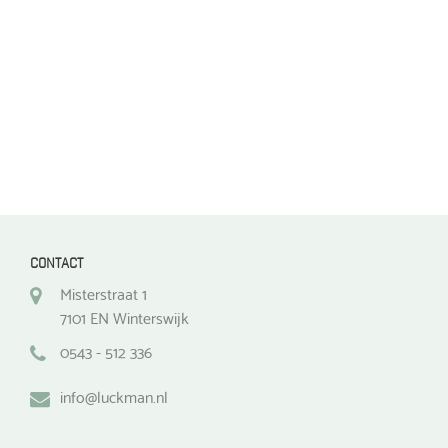
op
op
de
de
productpagina
productpagina
CONTACT
Misterstraat 1
7101 EN Winterswijk
0543 - 512 336
info@luckman.nl