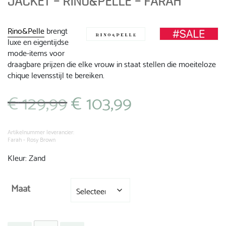
JACKET – RINO&PELLE – FARAH
Rino&Pelle
brengt
luxe en eigentijdse
mode-items voor
draagbare prijzen die elke vrouw in staat stellen die moeiteloze
chique levensstijl te bereiken.
€
129,99
€
103,99
Oorspronkelijke
Huidige
prijs
prijs
was:
is:
€ 129,99.
€ 103,99.
Artikelnummer leverancier:
Farah - Rosy Brown
Kleur: Zand
Maat