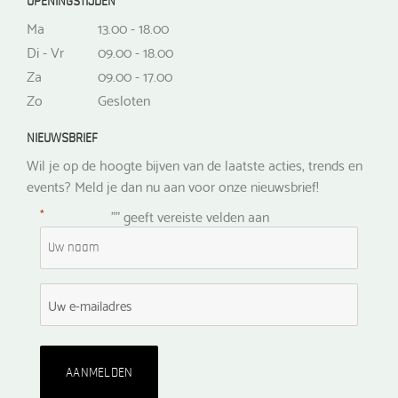
OPENINGSTIJDEN
Ma
13.00 - 18.00
Di - Vr
09.00 - 18.00
Za
09.00 - 17.00
Zo
Gesloten
NIEUWSBRIEF
Wil je op de hoogte bijven van de laatste acties, trends en
events? Meld je dan nu aan voor onze nieuwsbrief!
*
"
" geeft vereiste velden aan