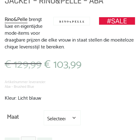
JACKET – RINO&PELLE – ABA
Rino&Pelle
brengt
luxe en eigentijdse
mode-items voor
draagbare prijzen die elke vrouw in staat stellen die moeiteloze
chique levensstijl te bereiken.
€
129,99
€
103,99
Oorspronkelijke
Huidige
prijs
prijs
was:
is:
€ 129,99.
€ 103,99.
Artikelnummer leverancier:
Aba - Brushed Blue
Kleur: Licht blauw
Maat