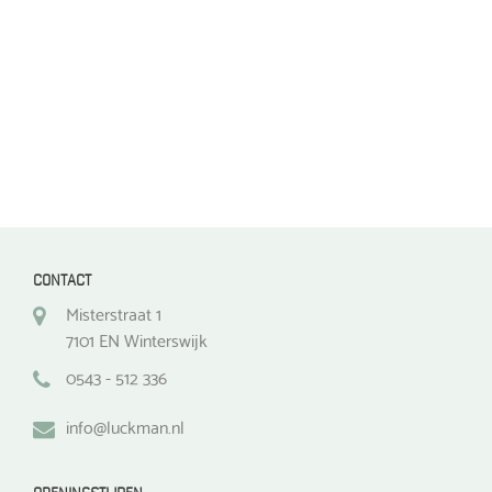
op
de
de
productpagina
productpagina
CONTACT
Misterstraat 1
7101 EN Winterswijk
0543 - 512 336
info@luckman.nl