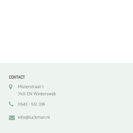
op
op
de
de
productpagina
productpagina
CONTACT
Misterstraat 1
7101 EN Winterswijk
0543 - 512 336
info@luckman.nl