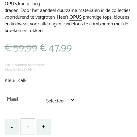
OPUS
kun je lang
dragen. Door het aandeel duurzame materialen in de collecties
voortdurend te vergroten. Heeft
OPUS
prachtige tops, blouses
en knitwear, voor alle dagen. Eindeloos te combineren met de
broeken en rokken.
€
59,99
€
47,99
Oorspronkelijke
Huidige
prijs
prijs
was:
is:
€ 59,99.
€ 47,99.
Artikelnummer leverancier:
Sifresh - 1004 - Milk
Kleur: Kalk
Maat