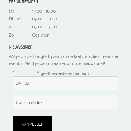
OPENINGSTIJDEN
Ma
13.00 - 18.00
Di - Vr
09.00 - 18.00
Za
09.00 - 17.00
Zo
Gesloten
NIEUWSBRIEF
Wil je op de hoogte bijven van de laatste acties, trends en
events? Meld je dan nu aan voor onze nieuwsbrief!
*
"
" geeft vereiste velden aan