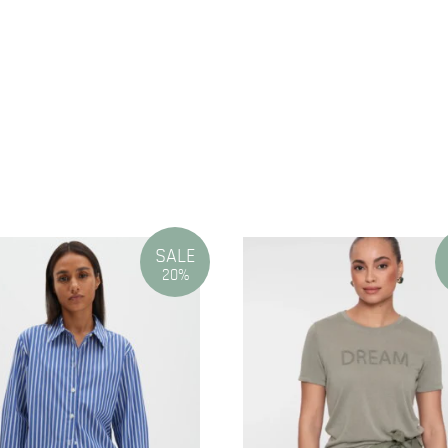
N
SALE
20%