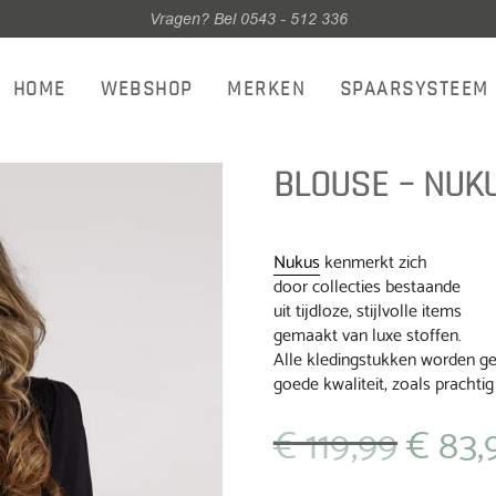
Vragen? Bel 0543 - 512 336
HOME
WEBSHOP
MERKEN
SPAARSYSTEEM
BLOUSE – NUK
Nukus
kenmerkt zich
door collecties bestaande
uit tijdloze, stijlvolle items
gemaakt van luxe stoffen.
Alle kledingstukken worden gep
goede kwaliteit, zoals prachtig 
€
119,99
€
83,
Oorspronkeli
prijs
was: