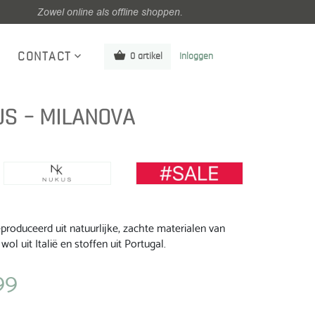
Zowel online als offline shoppen.
CONTACT
0 artikel
Inloggen
US – MILANOVA
roduceerd uit natuurlijke, zachte materialen van
wol uit Italië en stoffen uit Portugal.
99
jke
Huidige
prijs
is: