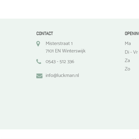
de
productpagina
CONTACT
OPENIN
Misterstraat 1
Ma
7101 EN Winterswijk
Di - Vr
Za
0543 - 512 336
Zo
info@luckman.nl