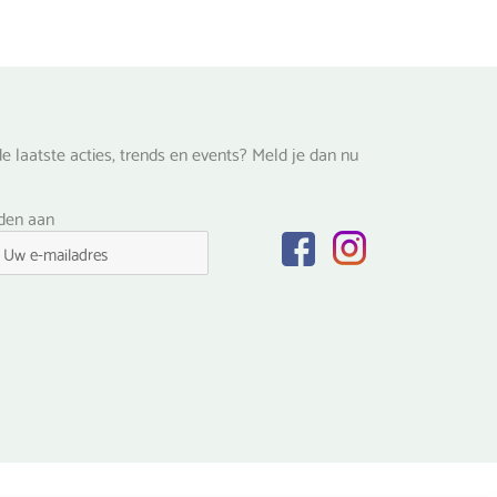
de
productpagina
na
e laatste acties, trends en events? Meld je dan nu
lden aan