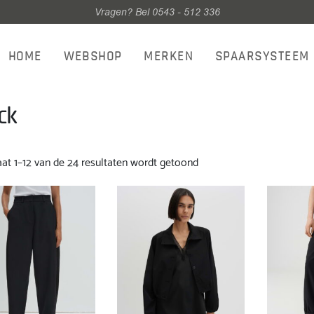
Vragen? Bel 0543 - 512 336
HOME
WEBSHOP
MERKEN
SPAARSYSTEEM
ck
Gesorteerd
aat 1–12 van de 24 resultaten wordt getoond
op
nieuwste