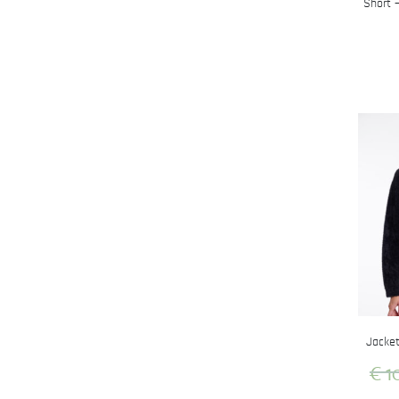
Short –
Jacket
€
1