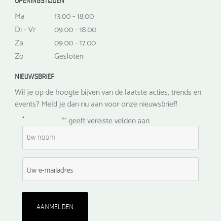
OPENINGSTIJDEN
Ma
13.00 - 18.00
Di - Vr
09.00 - 18.00
Za
09.00 - 17.00
Zo
Gesloten
NIEUWSBRIEF
Wil je op de hoogte bijven van de laatste acties, trends en
events? Meld je dan nu aan voor onze nieuwsbrief!
*
"
" geeft vereiste velden aan