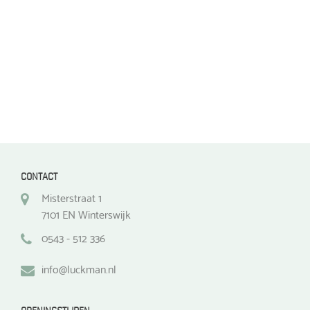
op
op
de
de
productpagina
productpagina
CONTACT
Misterstraat 1
7101 EN Winterswijk
0543 - 512 336
info@luckman.nl