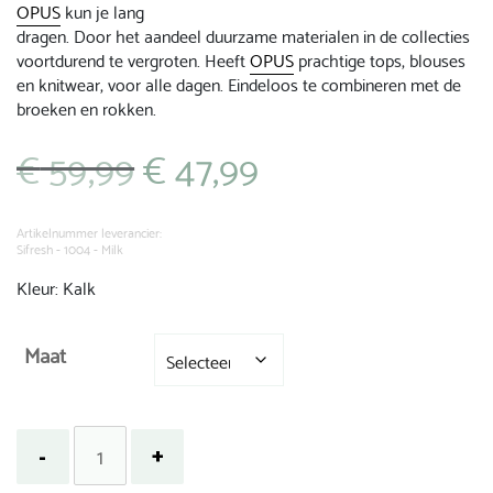
OPUS
kun je lang
dragen. Door het aandeel duurzame materialen in de collecties
voortdurend te vergroten. Heeft
OPUS
prachtige tops, blouses
en knitwear, voor alle dagen. Eindeloos te combineren met de
broeken en rokken.
€
59,99
€
47,99
Oorspronkelijke
Huidige
prijs
prijs
was:
is:
€ 59,99.
€ 47,99.
Artikelnummer leverancier:
Sifresh - 1004 - Milk
Kleur: Kalk
Maat