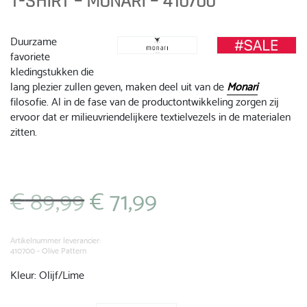
T-SHIRT – MONARI – 410700
Duurzame
favoriete
kledingstukken die
lang plezier zullen geven, maken deel uit van de
Monari
filosofie. Al in de fase van de productontwikkeling zorgen zij
ervoor dat er milieuvriendelijkere textielvezels in de materialen
zitten.
€
89,99
€
71,99
Oorspronkelijke
Huidige
prijs
prijs
was:
is:
€ 89,99.
€ 71,99.
Artikelnummer leverancier:
410700 - Olive Pattern
Kleur: Olijf/Lime