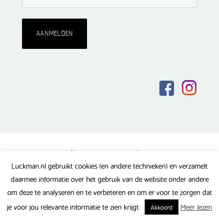
Algemene voorwaarden
Luckman.nl gebruikt cookies (en andere technieken) en verzamelt
Privacy verklaring
daarmee informatie over het gebruik van de website onder andere
Veel gestelde vragen
om deze te analyseren en te verbeteren en om er voor te zorgen dat
Gerealiseerd door FlipMedia
je voor jou relevante informatie te zien krijgt.
Meer lezen
Akkoord