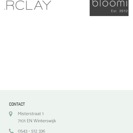
optie
optie
kan
kan
gekozen
gekozen
worden
worden
op
op
de
de
productpagina
productpagina
CONTACT
Misterstraat 1
7101 EN Winterswijk
0543 - 512 336