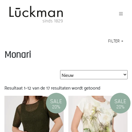
FILTER
+
Monari
Gesorteerd
Resultaat 1–12 van de 17 resultaten wordt getoond
op
nieuwste
SALE
SALE
20%
20%