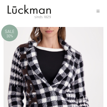
SALE
30%