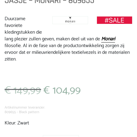
JASJE – MONARI – 809655
Duurzame
favoriete
kledingstukken die
lang plezier zullen geven, maken deel uit van de
Monari
filosofie. Al in de fase van de productontwikkeling zorgen zij
ervoor dat er milieuvriendelijkere textielvezels in de materialen
zitten.
€
149,99
€
104,99
Oorspronkelijke
Huidige
prijs
prijs
was:
is:
€ 149,99.
€ 104,99.
Artikelnummer leverancier:
809655 - Black pattern
Kleur: Zwart