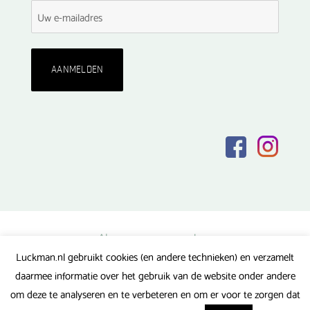
Algemene voorwaarden
Luckman.nl gebruikt cookies (en andere technieken) en verzamelt
Privacy verklaring
daarmee informatie over het gebruik van de website onder andere
Veel gestelde vragen
om deze te analyseren en te verbeteren en om er voor te zorgen dat
Gerealiseerd door FlipMedia