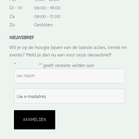
Di - Vr
09.00 - 18.00
Za
09.00 - 17.00
Zo
Gesloten
NIEUWSBRIEF
Wil je op de hoogte bijven van de laatste acties, trends en
events? Meld je dan nu aan voor onze nieuwsbrief!
*
"
" geeft vereiste velden aan