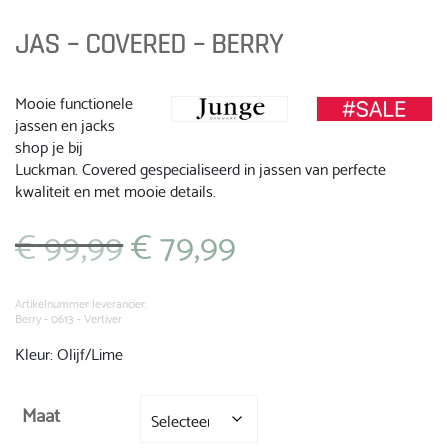
JAS – COVERED – BERRY
Mooie functionele
jassen en jacks
shop je bij
Luckman. Covered gespecialiseerd in jassen van perfecte
kwaliteit en met mooie details.
€
99,99
€
79,99
Oorspronkelijke
Huidige
prijs
prijs
was:
is:
€ 99,99.
€ 79,99.
Artikelnummer leverancier:
Berry - 0613 - Vertiver
Kleur: Olijf/Lime
Maat