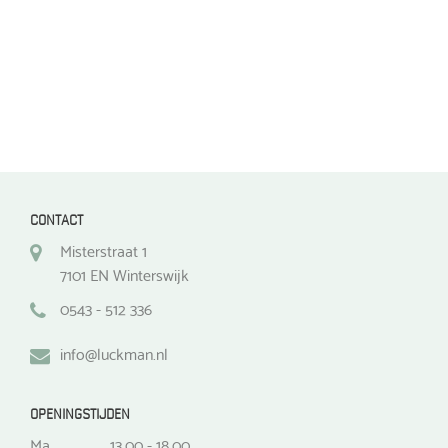
de
de
productpagina
productpagina
CONTACT
Misterstraat 1
7101 EN Winterswijk
0543 - 512 336
info@luckman.nl
OPENINGSTIJDEN
Ma
13.00 - 18.00