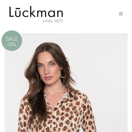
SALE
30%