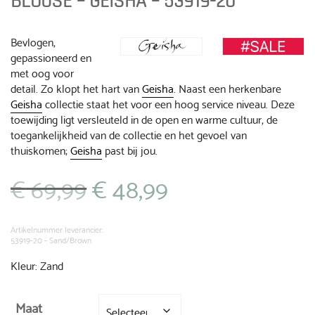
BLOUSE – GEISHA – 53919-20
Bevlogen,
gepassioneerd en
met oog voor
detail. Zo klopt het hart van
Geisha
. Naast een herkenbare
Geisha
collectie staat het voor een hoog service niveau. Deze
toewijding ligt versleuteld in de open en warme cultuur, de
toegankelijkheid van de collectie en het gevoel van
thuiskomen;
Geisha
past bij jou.
€
69,99
€
48,99
Oorspronkelijke
Huidige
prijs
prijs
was:
is:
€ 69,99.
€ 48,99.
Artikelnummer leverancier:
53919-20 - Sand/Brown
Kleur: Zand
Maat