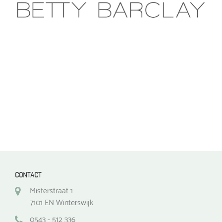
optie
optie
kan
kan
gekozen
gekozen
worden
worden
op
op
de
de
productpagina
productpagina
CONTACT
Misterstraat 1
7101 EN Winterswijk
0543 - 512 336