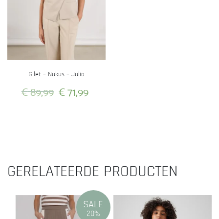
kan
kan
gekozen
gekozen
worden
worden
op
op
de
de
productpagina
productpagina
Gilet – Nukus – Julia
Oorspronkelijke
Huidige
€
89,99
€
71,99
prijs
prijs
Dit
was:
is:
product
heeft
€ 89,99.
€ 71,99.
meerdere
variaties.
GERELATEERDE PRODUCTEN
Deze
optie
kan
gekozen
SALE
20%
worden