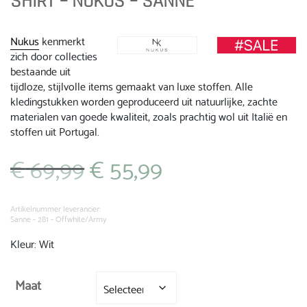
SHIRT – NUKUS – SANNE
Nukus
kenmerkt
zich door collecties
bestaande uit
tijdloze, stijlvolle items gemaakt van luxe stoffen. Alle
kledingstukken worden geproduceerd uit natuurlijke, zachte
materialen van goede kwaliteit, zoals prachtig wol uit Italië en
stoffen uit Portugal.
€
69,99
€
55,99
Oorspronkelijke
Huidige
prijs
prijs
was:
is:
€ 69,99.
€ 55,99.
Artikelnummer leverancier:
Sanne - 281 - Offwhite/Army
Kleur: Wit
Maat