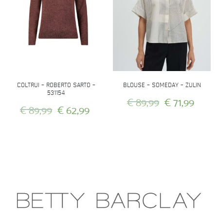
optie
kan
kan
gekozen
gekozen
worden
worden
op
op
de
de
productpagina
productpagina
COLTRUI – ROBERTO SARTO –
BLOUSE – SOMEDAY – ZULIN
531154
Oorspronkeli
Huid
€
89,99
€
71,99
Oorspronkelijke
Huidige
€
89,99
€
62,99
prijs
prijs
prijs
prijs
Dit
was:
is:
Dit
product
was:
is:
product
heeft
€ 89,99.
€ 71,
heeft
€ 89,99.
€ 62,99.
meerdere
meerdere
variaties.
variaties.
Deze
Deze
optie
optie
kan
kan
gekozen