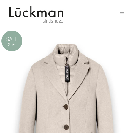
SALE
30%