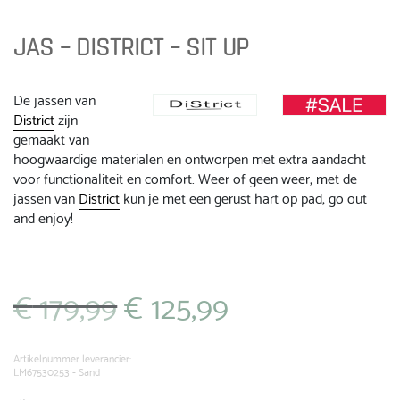
JAS – DISTRICT – SIT UP
De jassen van
District
zijn
gemaakt van
hoogwaardige materialen en ontworpen met extra aandacht
voor functionaliteit en comfort. Weer of geen weer, met de
jassen van
District
kun je met een gerust hart op pad, go out
and enjoy!
€
179,99
€
125,99
Oorspronkelijke
Huidige
prijs
prijs
was:
is:
€ 179,99.
€ 125,99.
Artikelnummer leverancier:
LM67530253 - Sand