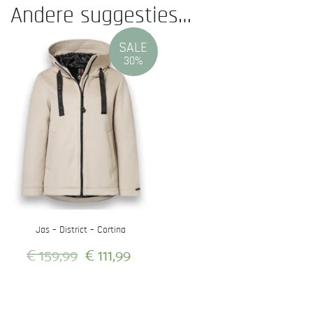
Andere suggesties…
SALE
30%
Jas – District – Cortina
Oorspronkelijke
Huidige
€
159,99
€
111,99
prijs
prijs
Dit
was:
is:
product