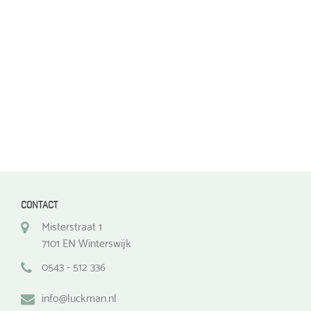
gekozen
gekozen
worden
worden
op
op
de
de
productpagina
productpagina
CONTACT
Misterstraat 1
7101 EN Winterswijk
0543 - 512 336
info@luckman.nl