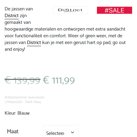
De jassen van
District
zijn
gemaakt van
hoogwaardige materialen en ontworpen met extra aandacht
voor functionaliteit en comfort. Weer of geen weer, met de
jassen van
District
kun je met een gerust hart op pad, go out
and enjoy!
€
139,99
€
111,99
Oorspronkelijke
Huidige
prijs
prijs
was:
is:
€ 139,99.
€ 111,99.
Artikelnummer leverancier:
LM16410261 - Dark Navy
Kleur: Blauw
Maat