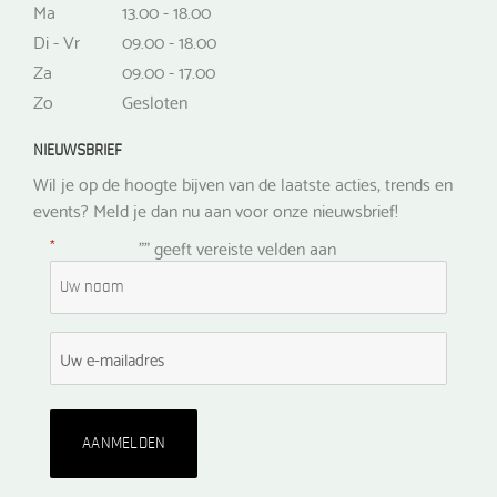
Ma
13.00 - 18.00
Di - Vr
09.00 - 18.00
Za
09.00 - 17.00
Zo
Gesloten
NIEUWSBRIEF
Wil je op de hoogte bijven van de laatste acties, trends en
events? Meld je dan nu aan voor onze nieuwsbrief!
*
"
" geeft vereiste velden aan