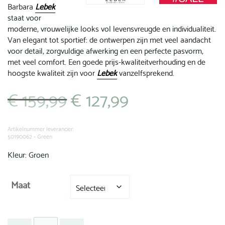
Barbara
Lebek
staat voor
moderne, vrouwelijke looks vol levensvreugde en individualiteit.
Van elegant tot sportief: de ontwerpen zijn met veel aandacht
voor detail, zorgvuldige afwerking en een perfecte pasvorm,
met veel comfort. Een goede prijs-kwaliteitverhouding en de
hoogste kwaliteit zijn voor
Lebek
vanzelfsprekend.
€
159,99
€
127,99
Oorspronkelijke
Huidige
prijs
prijs
was:
is:
€ 159,99.
€ 127,99.
Artikelnummer leverancier:
50190062 - Green
Kleur: Groen
Maat