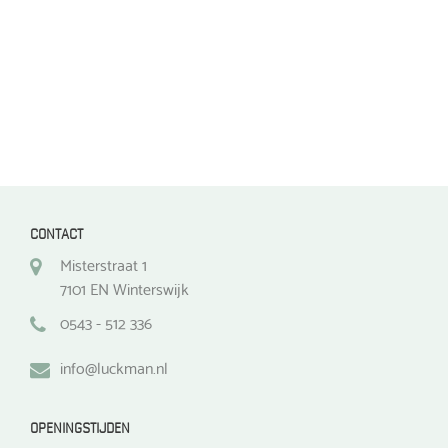
de
de
productpagina
productpagina
CONTACT
Misterstraat 1
7101 EN Winterswijk
0543 - 512 336
info@luckman.nl
OPENINGSTIJDEN