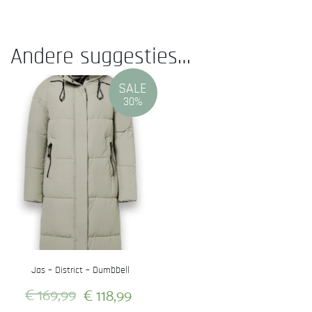
Andere suggesties…
SALE
30%
Jas – District – Dumbbell
Oorspronkelijke
Huidige
€
169,99
€
118,99