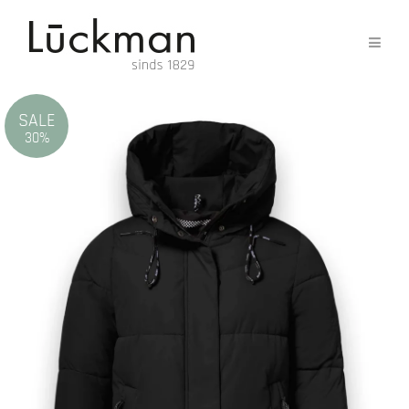
SALE
30%