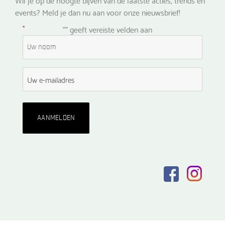
events? Meld je dan nu aan voor onze nieuwsbrief!
*
"
" geeft vereiste velden aan