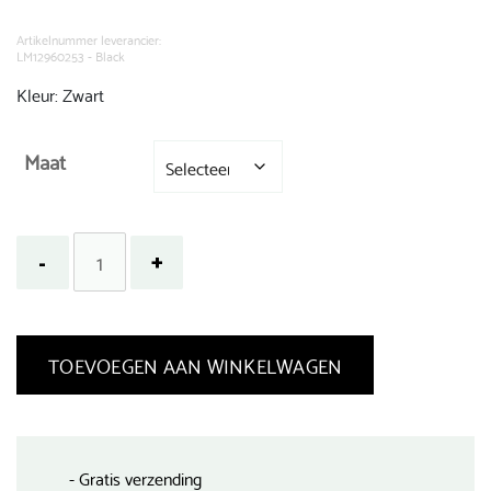
was:
is:
€ 169,99.
€ 118,99.
Artikelnummer leverancier:
LM12960253 - Black
Kleur: Zwart
Maat
TOEVOEGEN AAN WINKELWAGEN
- Gratis verzending