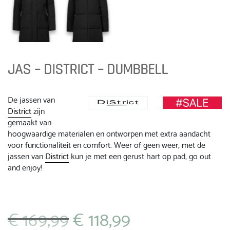
JAS – DISTRICT – DUMBBELL
De jassen van
District
zijn
gemaakt van
hoogwaardige materialen en ontworpen met extra aandacht
voor functionaliteit en comfort. Weer of geen weer, met de
jassen van
District
kun je met een gerust hart op pad, go out
and enjoy!
€
169,99
€
118,99
Oorspronkelijke
Huidige
prijs
prijs