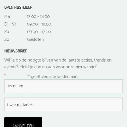
OPENINGSTIJDEN
Ma
13.00 - 18.00
Di - Vr
09.00 - 18.00
Za
09.00 - 17.00
Zo
Gesloten
NIEUWSBRIEF
Wil je op de hoogte bijven van de laatste acties, trends en
events? Meld je dan nu aan voor onze nieuwsbrief!
*
"
" geeft vereiste velden aan