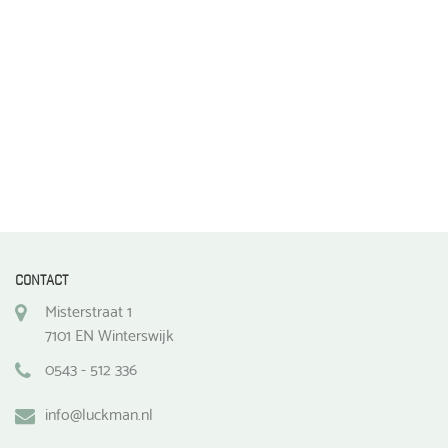
de
de
productpagina
productpagina
CONTACT
Misterstraat 1
7101 EN Winterswijk
0543 - 512 336
info@luckman.nl