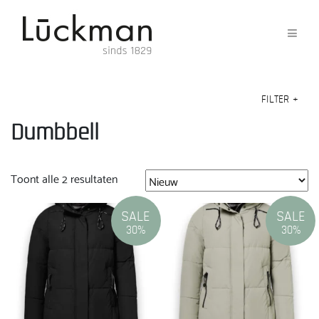
FILTER
+
Dumbbell
Gesorteerd
Toont alle 2 resultaten
op
nieuwste
SALE
SALE
30%
30%