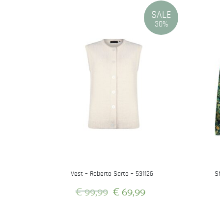
SALE
30%
Vest – Roberto Sarto – 531126
S
Oorspronkelijke
Huidige
€
99,99
€
69,99
prijs
prijs
Dit