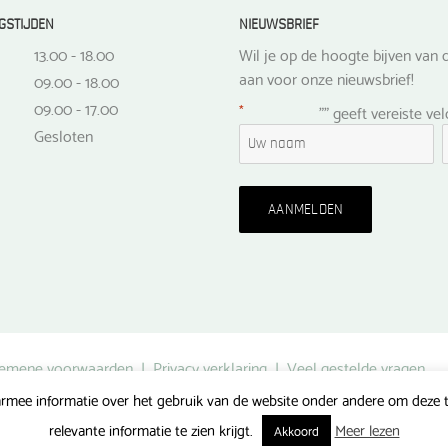
GSTIJDEN
NIEUWSBRIEF
13.00 - 18.00
Wil je op de hoogte bijven van d
aan voor onze nieuwsbrief!
09.00 - 18.00
09.00 - 17.00
*
"
" geeft vereiste ve
Gesloten
emene voorwaarden
|
Privacy verklaring
|
Veel gestelde vragen
rmee informatie over het gebruik van de website onder andere om deze te
Gerealiseerd door FlipMedia
relevante informatie te zien krijgt.
Meer lezen
Akkoord