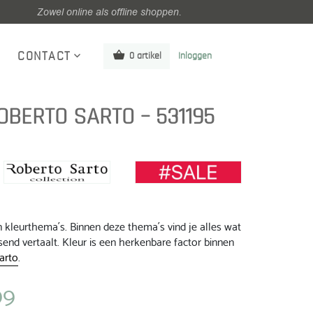
Zowel online als offline shoppen.
CONTACT
0 artikel
Inloggen
OBERTO SARTO – 531195
n kleurthema´s. Binnen deze thema´s vind je alles wat
end vertaalt. Kleur is een herkenbare factor binnen
arto
.
99
jke
Huidige
prijs