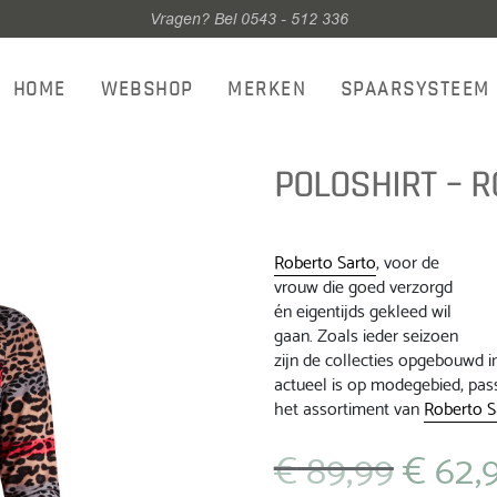
Vragen? Bel 0543 - 512 336
HOME
WEBSHOP
MERKEN
SPAARSYSTEEM
POLOSHIRT – R
Roberto
Sarto
, voor de
vrouw die goed verzorgd
én eigentijds gekleed wil
gaan. Zoals ieder seizoen
zijn de collecties opgebouwd i
actueel is op modegebied, pass
het assortiment van
Roberto
S
€
89,99
€
62,
Oorspronkeli
prijs