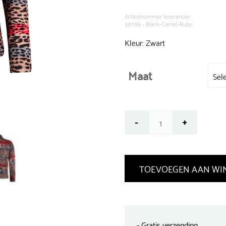
was:
€ 89,99.
Artikelnummer leverancier:
531195 - Black-Camel-Ruby
Kleur: Zwart
Maat
TOEVOEGEN AAN WI
- Gratis verzending