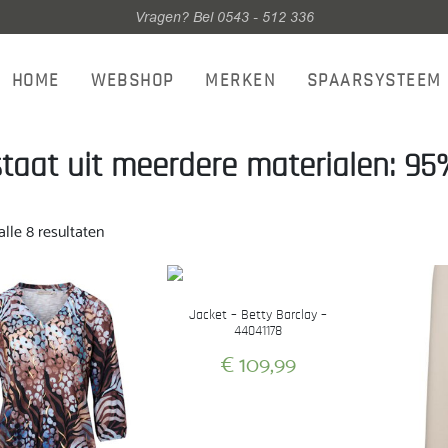
Vragen? Bel 0543 - 512 336
HOME
WEBSHOP
MERKEN
SPAARSYSTEEM
taat uit meerdere materialen: 95
Gesorteerd
lle 8 resultaten
op
nieuwste
Jacket – Betty Barclay –
44041178
€
109,99
Dit
product