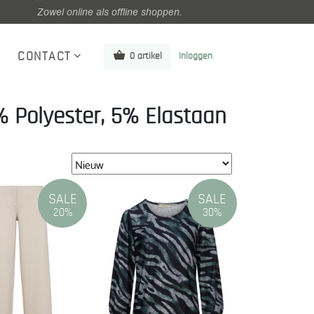
Zowel online als offline shoppen.
CONTACT
0 artikel
Inloggen
% Polyester, 5% Elastaan
SALE
SALE
20%
30%