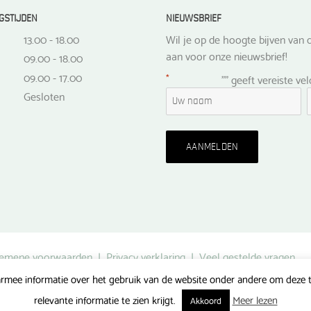
GSTIJDEN
NIEUWSBRIEF
13.00 - 18.00
Wil je op de hoogte bijven van d
aan voor onze nieuwsbrief!
09.00 - 18.00
09.00 - 17.00
*
"
" geeft vereiste ve
Gesloten
emene voorwaarden
|
Privacy verklaring
|
Veel gestelde vragen
rmee informatie over het gebruik van de website onder andere om deze te
Gerealiseerd door FlipMedia
relevante informatie te zien krijgt.
Meer lezen
Akkoord