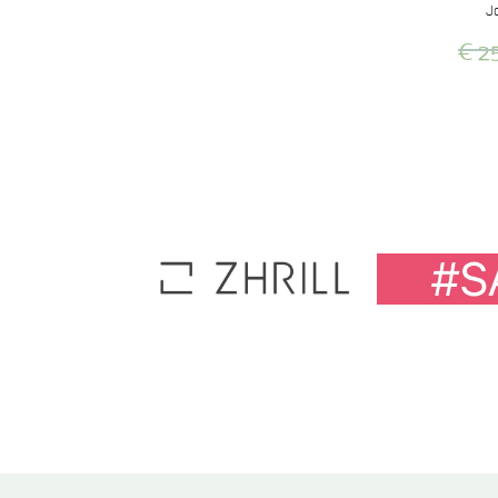
J
€
25