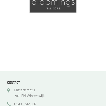
optie
optie
kan
kan
gekozen
gekozen
worden
worden
op
op
de
de
productpagina
productpagina
CONTACT
Misterstraat 1
7101 EN Winterswijk
0543 - 512 336