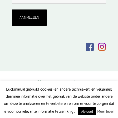
Algemene voorwaarden
Luckman.nl gebruikt cookies (en andere technieken) en verzamelt
Privacy verklaring
daarmee informatie over het gebruik van de website onder andere
Veel gestelde vragen
om deze te analyseren en te verbeteren en om er voor te zorgen dat
Gerealiseerd door FlipMedia
je voor jou relevante informatie te zien krijgt.
Meer lezen
Akkoord