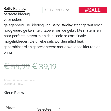
Betty Barclay
,
perfecte kleding
voor iedere
gelegenheid. De kleding van
Betty Barclay
staat garant voor
hoogwaardige kwaliteit. Zowel van de gebruikte materialen,
haar perfecte pasvorm en de eindeloze combinatie
mogelijkheden. De unieke sets worden altijd leuk
gecombineerd en gepresenteerd met opvallende kleuren en
prints.
€
55,99
€
39,19
Oorspronkelijke
Huidige
prijs
prijs
was:
is:
€ 55,99.
€ 39,19.
Artikelnummer leverancier:
25301413 - 8857
Kleur: Blauw
Maat