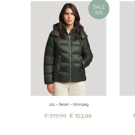
SALE
30%
Jas – Reset – Winnipeg
Oorspronkelijke
Huidige
€
219,99
€
153,99
prijs
prijs
Dit
was:
is:
product