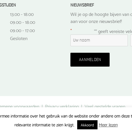
GSTIJDEN
NIEUWSBRIEF
13.00 - 18.00
Wil je op de hoogte bijven van d
aan voor onze nieuwsbrief!
09.00 - 18.00
09.00 - 17.00
*
"
" geeft vereiste ve
Gesloten
emene voorwaarden
|
Privacy verklaring
|
Veel gestelde vragen
rmee informatie over het gebruik van de website onder andere om deze te
Gerealiseerd door FlipMedia
relevante informatie te zien krijgt.
Meer lezen
Akkoord