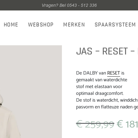
Vragen? Bel 0543 - 512 336
HOME
WEBSHOP
MERKEN
SPAARSYSTEEM
JAS – RESET –
De DALBY van
RESET
is
gemaakt van waterdichte
stof met elastaan voor
optimaal draagcomfort.
De stof is waterdicht, winddic
pasvorm en flatteuze naden gee
€
259,99
€
181
Oorspronke
prijs
was: