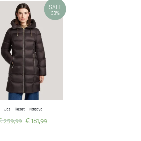
SALE
30%
Jas – Reset – Nagoya
Oorspronkelijke
Huidige
€
259,99
€
181,99
prijs
prijs
Dit
was:
is:
product