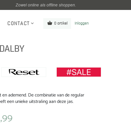
Zowel online als offline shoppen.
CONTACT
0 artikel
Inloggen
 DALBY
ht en ademend. De combinatie van de regular
ft een unieke uitstraling aan deze jas.
,99
lijke
Huidige
prijs
is: