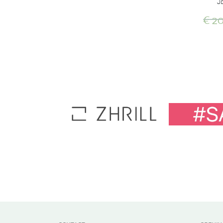
Ja
€
20