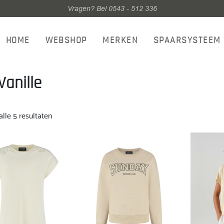
Vragen? Bel 0543 - 512 336
HOME
WEBSHOP
MERKEN
SPAARSYSTEEM
Vanille
Gesorteerd
lle 5 resultaten
op
nieuwste