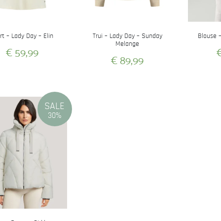
rt – Lady Day – Elin
Trui – Lady Day – Sunday
Blouse 
Melange
€
59,99
€
89,99
Dit
Dit
product
product
heeft
heeft
meerdere
SALE
meerdere
variaties.
30%
variaties.
Deze
Deze
optie
optie
kan
kan
gekozen
gekozen
worden
worden
op
op
de
de
productpagina
productpagina