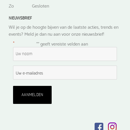
Zo
Gesloten
NIEUWSBRIEF
Wil je op de hoogte bijven van de laatste acties, trends en
events? Meld je dan nu aan voor onze nieuwsbrief!
*
"
" geeft vereiste velden aan