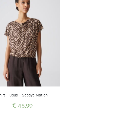
hirt – Opus – Sapaya Motion
€
45,99
Dit
product
heeft