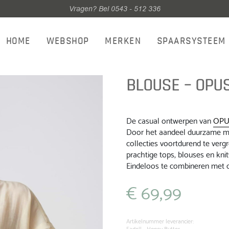
Vragen? Bel 0543 - 512 336
HOME
WEBSHOP
MERKEN
SPAARSYSTEEM
BLOUSE – OPUS
De casual ontwerpen van
OPU
Door het aandeel duurzame ma
collecties voortdurend te verg
prachtige tops, blouses en knit
Eindeloos te combineren met 
€
69,99
Artikelnummer leverancier:
Fadell - Honey Butter