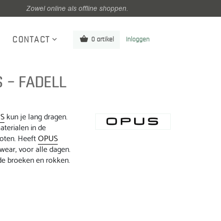
Zowel online als offline shoppen.
CONTACT
0 artikel
Inloggen
 – FADELL
S
kun je lang dragen.
terialen in de
roten. Heeft
OPUS
wear, voor alle dagen.
de broeken en rokken.