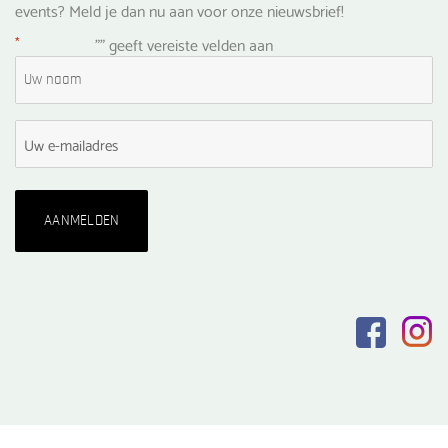
events? Meld je dan nu aan voor onze nieuwsbrief!
*
"
" geeft vereiste velden aan