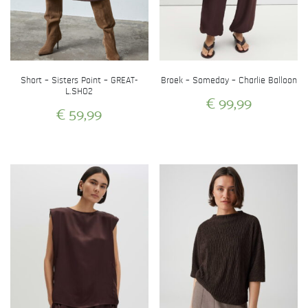
Short – Sisters Point – GREAT-
Broek – Someday – Charlie Balloon
L.SHO2
€
99,99
€
59,99
Dit
Dit
product
product
heeft
heeft
meerdere
meerdere
variaties.
variaties.
Deze
Deze
optie
optie
kan
kan
gekozen
gekozen
worden
worden
op
op