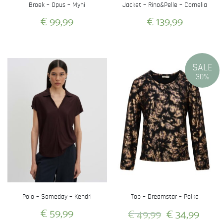
Broek – Opus – Myhi
Jacket – Rino&Pelle – Cornelia
€
99,99
€
139,99
Dit
Dit
product
product
heeft
heeft
SALE
meerdere
meerdere
30%
variaties.
variaties.
Deze
Deze
optie
optie
kan
kan
gekozen
gekozen
worden
worden
op
op
de
de
productpagina
productpagina
Polo – Someday – Kendri
Top – Dreamstar – Polka
Oorspronkeli
Huid
€
59,99
€
49,99
€
34,99