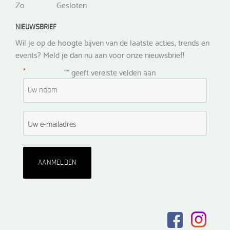
Zo
Gesloten
NIEUWSBRIEF
Wil je op de hoogte bijven van de laatste acties, trends en
events? Meld je dan nu aan voor onze nieuwsbrief!
*
"
" geeft vereiste velden aan