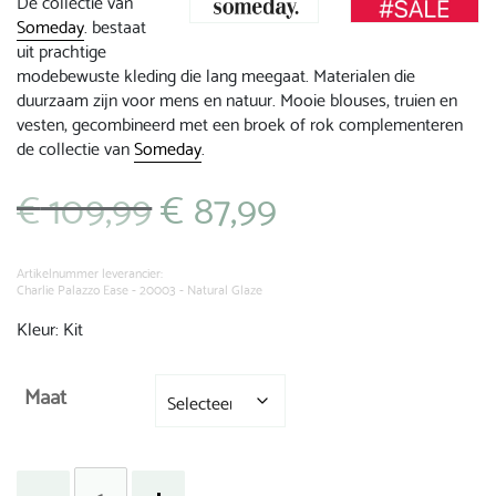
De collectie van
Someday
. bestaat
uit prachtige
modebewuste kleding die lang meegaat. Materialen die
duurzaam zijn voor mens en natuur. Mooie blouses, truien en
vesten, gecombineerd met een broek of rok complementeren
de collectie van
Someday
.
€
109,99
€
87,99
Oorspronkelijke
Huidige
prijs
prijs
was:
is:
€ 109,99.
€ 87,99.
Artikelnummer leverancier:
Charlie Palazzo Ease - 20003 - Natural Glaze
Kleur: Kit
Maat