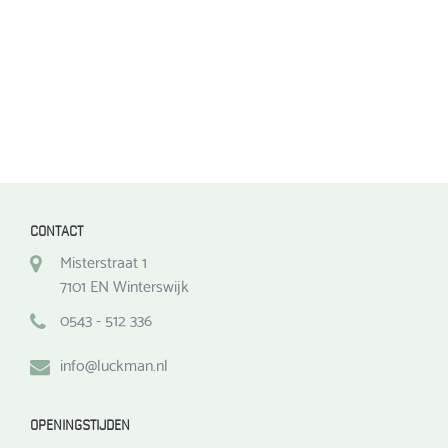
de
de
productpagina
productpagina
CONTACT
Misterstraat 1
7101 EN Winterswijk
0543 - 512 336
info@luckman.nl
OPENINGSTIJDEN