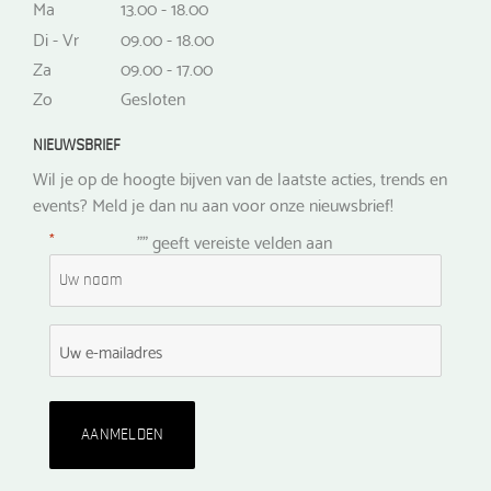
Ma
13.00 - 18.00
Di - Vr
09.00 - 18.00
Za
09.00 - 17.00
Zo
Gesloten
NIEUWSBRIEF
Wil je op de hoogte bijven van de laatste acties, trends en
events? Meld je dan nu aan voor onze nieuwsbrief!
*
"
" geeft vereiste velden aan