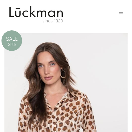
SALE
30%