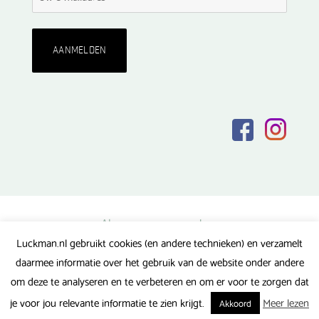
Algemene voorwaarden
Luckman.nl gebruikt cookies (en andere technieken) en verzamelt
Privacy verklaring
daarmee informatie over het gebruik van de website onder andere
Veel gestelde vragen
om deze te analyseren en te verbeteren en om er voor te zorgen dat
Gerealiseerd door FlipMedia
je voor jou relevante informatie te zien krijgt.
Meer lezen
Akkoord