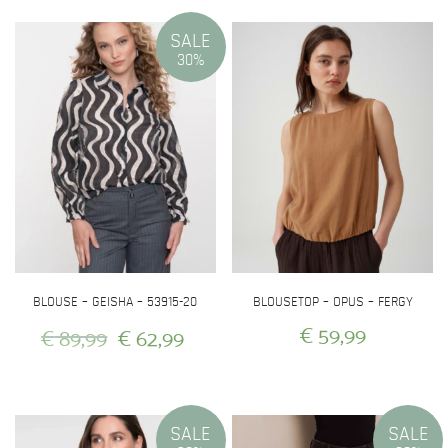
SALE
30%
BLOUSE – GEISHA – 53915-20
BLOUSETOP – OPUS – FERGY
Oorspronkelijke
Huidige
€
59,99
€
89,99
€
62,99
prijs
prijs
Dit
Dit
was:
is:
product
product
heeft
heeft
€ 89,99.
€ 62,99.
SALE
SALE
meerdere