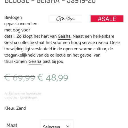
BLOUSE – GEISHA – 53919-20
Bevlogen,
gepassioneerd en
met oog voor
detail. Zo klopt het hart van
Geisha
. Naast een herkenbare
Geisha
collectie staat het voor een hoog service niveau. Deze
toewijding ligt versleuteld in de open en warme cultuur, de
toegankelijkheid van de collectie en het gevoel van
thuiskomen;
Geisha
past bij jou.
€
69,99
€
48,99
Oorspronkelijke
Huidige
prijs
prijs
was:
is:
€ 69,99.
€ 48,99.
Artikelnummer leverancier:
53919-20 - Sand/Brown
Kleur: Zand
Maat