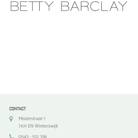
optie
optie
kan
kan
gekozen
gekozen
worden
worden
op
op
de
de
productpagina
productpagina
CONTACT
Misterstraat 1
7101 EN Winterswijk
0543 - 512 336