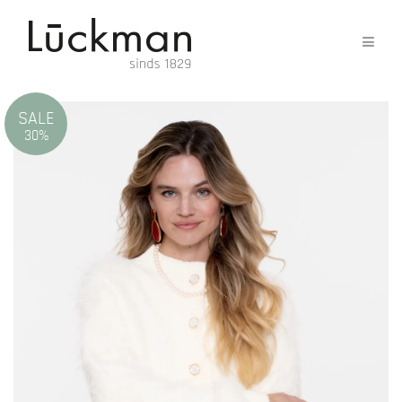
SALE
30%