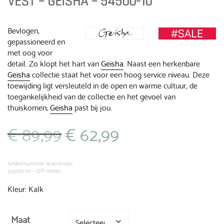
VEST – GEISHA – 54500-10
Bevlogen,
gepassioneerd en
met oog voor
detail. Zo klopt het hart van
Geisha
. Naast een herkenbare
Geisha
collectie staat het voor een hoog service niveau. Deze
toewijding ligt versleuteld in de open en warme cultuur, de
toegankelijkheid van de collectie en het gevoel van
thuiskomen;
Geisha
past bij jou.
€
89,99
€
62,99
Oorspronkelijke
Huidige
prijs
prijs
was:
is:
€ 89,99.
€ 62,99.
Artikelnummer leverancier:
54500-10 - Off-White
Kleur: Kalk
Maat