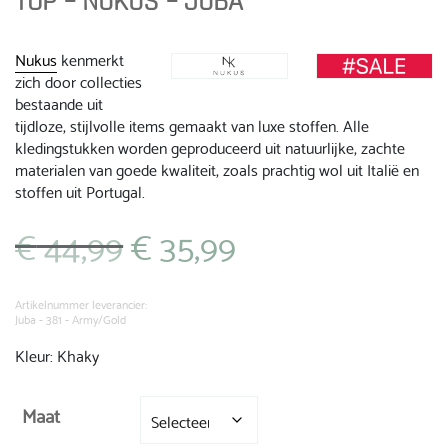
TOP – NUKUS – JUBA
Nukus
kenmerkt
zich door collecties
bestaande uit
tijdloze, stijlvolle items gemaakt van luxe stoffen. Alle
kledingstukken worden geproduceerd uit natuurlijke, zachte
materialen van goede kwaliteit, zoals prachtig wol uit Italië en
stoffen uit Portugal.
€
44,99
€
35,99
Oorspronkelijke
Huidige
prijs
prijs
was:
is:
€ 44,99.
€ 35,99.
Artikelnummer leverancier:
Juba - 381 - Army/Gold
Kleur: Khaky
Maat