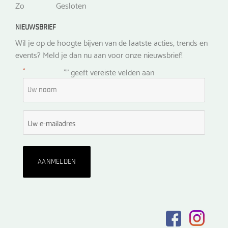
Zo
Gesloten
NIEUWSBRIEF
Wil je op de hoogte bijven van de laatste acties, trends en
events? Meld je dan nu aan voor onze nieuwsbrief!
*
"
" geeft vereiste velden aan