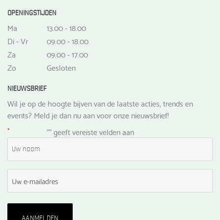
OPENINGSTIJDEN
Ma
13.00 - 18.00
Di - Vr
09.00 - 18.00
Za
09.00 - 17.00
Zo
Gesloten
NIEUWSBRIEF
Wil je op de hoogte bijven van de laatste acties, trends en
events? Meld je dan nu aan voor onze nieuwsbrief!
*
"
" geeft vereiste velden aan