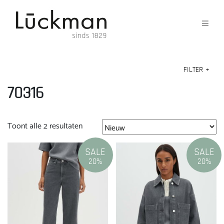
FILTER
+
70316
Gesorteerd
Toont alle 2 resultaten
op
nieuwste
SALE
SALE
20%
20%