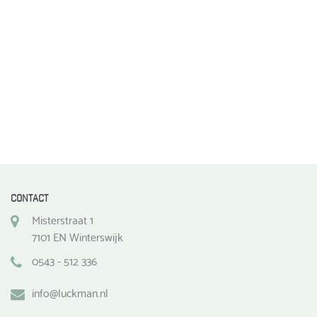
de
de
productpagina
productpagina
CONTACT
Misterstraat 1
7101 EN Winterswijk
0543 - 512 336
info@luckman.nl