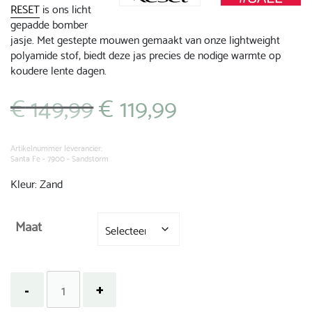
RESET
is ons licht
gepadde bomber
jasje. Met gestepte mouwen gemaakt van onze lightweight
polyamide stof, biedt deze jas precies de nodige warmte op
koudere lente dagen.
€
149,99
€
119,99
Oorspronkelijke
Huidige
prijs
prijs
was:
is:
€ 149,99.
€ 119,99.
Artikelnummer leverancier:
Santa Fe - 7900 - Sandstorm
Kleur: Zand
Maat