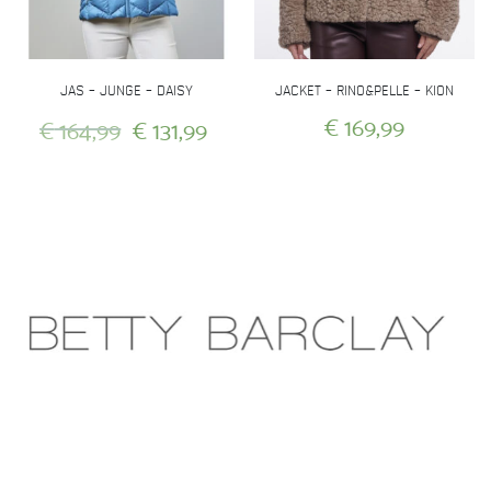
op
op
de
de
productpagina
productpagina
JAS – JUNGE – DAISY
JACKET – RINO&PELLE – KION
Oorspronkelijke
Huidige
€
169,99
€
164,99
€
131,99
prijs
prijs
Dit
Dit
was:
is:
product
product
heeft
heeft
€ 164,99.
€ 131,99.
meerdere
meerdere
variaties.
variaties.
Deze
Deze
optie
optie
kan
kan
gekozen
gekozen
worden
worden
op
op
de
de
productpagina
productpagina