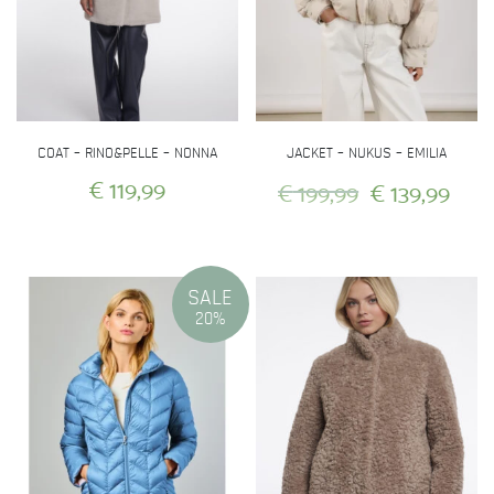
COAT – RINO&PELLE – NONNA
JACKET – NUKUS – EMILIA
Oorspronkeli
Hui
€
119,99
€
199,99
€
139,99
prijs
prij
Dit
Dit
was:
is:
product
product
heeft
heeft
€ 199,99.
€ 13
SALE
meerdere
meerdere
20%
variaties.
variaties.
Deze
Deze
optie
optie
kan
kan
gekozen
gekozen
worden
worden