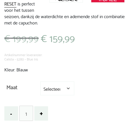
RESET
is perfect
voor het tussen
seizoen, dankzij de waterdichte en ademende stof in combinatie
met de capuchon.
€
199,99
€
159,99
Oorspronkelijke
Huidige
prijs
prijs
was:
is:
€ 199,99.
€ 159,99.
Artikelnummer leverancier:
Calista - 5280 - Blue Iris
Kleur: Blauw
Maat