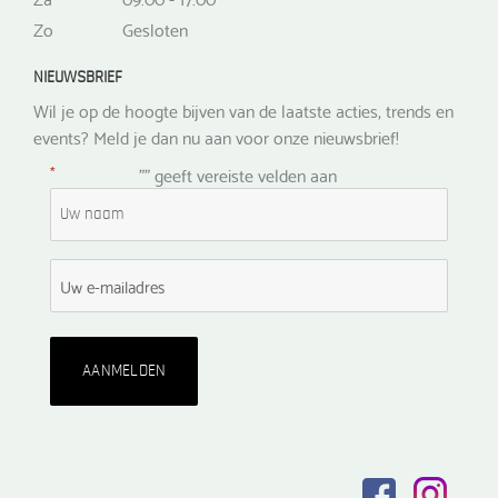
Zo
Gesloten
NIEUWSBRIEF
Wil je op de hoogte bijven van de laatste acties, trends en
events? Meld je dan nu aan voor onze nieuwsbrief!
*
"
" geeft vereiste velden aan