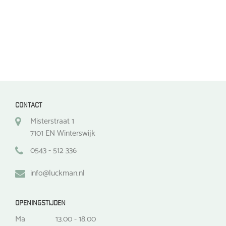
productpagina
productpagina
CONTACT
Misterstraat 1
7101 EN Winterswijk
0543 - 512 336
info@luckman.nl
OPENINGSTIJDEN
Ma
13.00 - 18.00