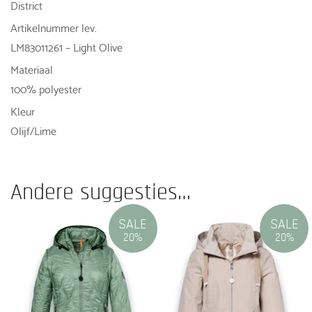
District
Artikelnummer lev.
LM83011261 – Light Olive
Materiaal
100% polyester
Kleur
Olijf/Lime
Andere suggesties…
SALE
SALE
20%
20%