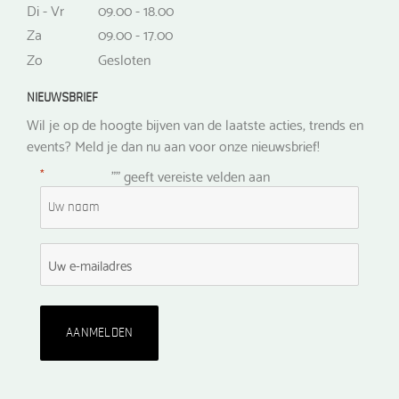
Di - Vr
09.00 - 18.00
Za
09.00 - 17.00
Zo
Gesloten
NIEUWSBRIEF
Wil je op de hoogte bijven van de laatste acties, trends en
events? Meld je dan nu aan voor onze nieuwsbrief!
*
"
" geeft vereiste velden aan