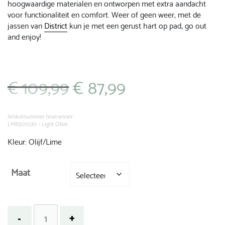
hoogwaardige materialen en ontworpen met extra aandacht
voor functionaliteit en comfort. Weer of geen weer, met de
jassen van
District
kun je met een gerust hart op pad, go out
and enjoy!
€
109,99
€
87,99
Oorspronkelijke
Huidige
prijs
prijs
was:
is:
€ 109,99.
€ 87,99.
Artikelnummer leverancier:
LM83011261 - Light Olive
Kleur: Olijf/Lime
Maat