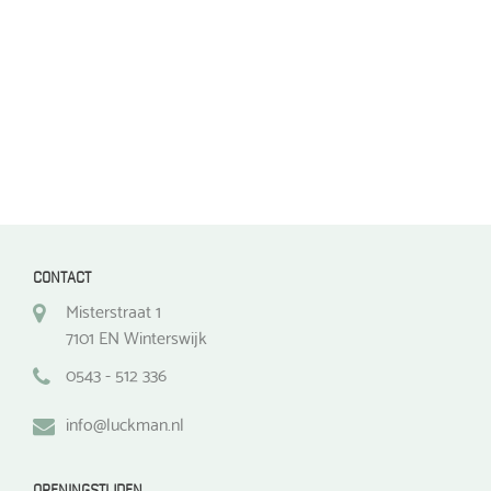
op
op
de
de
productpagina
productpagina
CONTACT
Misterstraat 1
7101 EN Winterswijk
0543 - 512 336
info@luckman.nl
OPENINGSTIJDEN