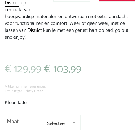
District
zijn
gemaakt van
hoogwaardige materialen en ontworpen met extra aandacht
voor functionaliteit en comfort. Weer of geen weer, met de
jassen van
District
kun je met een gerust hart op pad, go out
and enjoy!
€
129,99
€
103,99
Oorspronkelijke
Huidige
prijs
prijs
was:
is:
€ 129,99.
€ 103,99.
Artikelnummer leverancier:
LM18110261 - Misty Green
Kleur: Jade
Maat