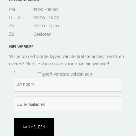
Ma
13.00 - 18.00
Di - Vr
09.00 - 18.00
Za
09.00 - 17.00
Zo
Gesloten
NIEUWSBRIEF
Wil je op de hoogte bijven van de laatste acties, trends en
events? Meld je dan nu aan voor onze nieuwsbrief!
*
"
" geeft vereiste velden aan