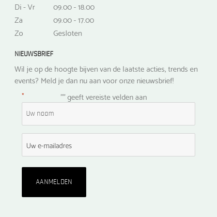
Di - Vr
09.00 - 18.00
Za
09.00 - 17.00
Zo
Gesloten
NIEUWSBRIEF
Wil je op de hoogte bijven van de laatste acties, trends en
events? Meld je dan nu aan voor onze nieuwsbrief!
*
"
" geeft vereiste velden aan