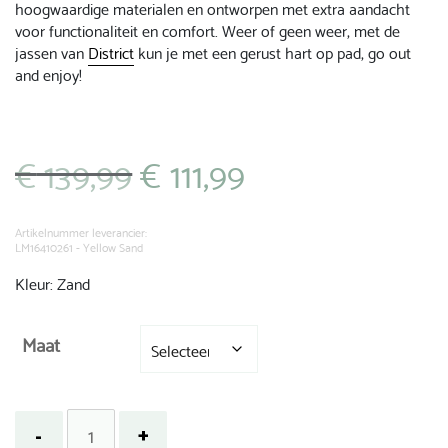
hoogwaardige materialen en ontworpen met extra aandacht
voor functionaliteit en comfort. Weer of geen weer, met de
jassen van
District
kun je met een gerust hart op pad, go out
and enjoy!
€
139,99
€
111,99
Oorspronkelijke
Huidige
prijs
prijs
was:
is:
€ 139,99.
€ 111,99.
Artikelnummer leverancier:
LM16410261 - Yellow Sand
Kleur: Zand
Maat