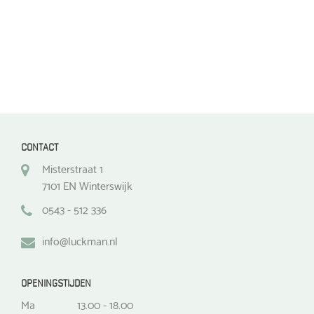
productpagina
productpagina
CONTACT
Misterstraat 1
7101 EN Winterswijk
0543 - 512 336
info@luckman.nl
OPENINGSTIJDEN
Ma
13.00 - 18.00