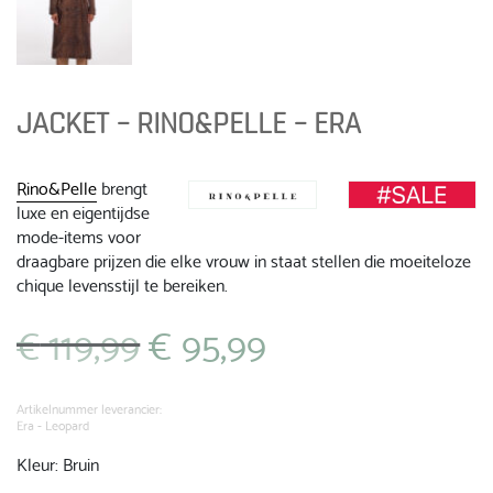
JACKET – RINO&PELLE – ERA
Rino&Pelle
brengt
luxe en eigentijdse
mode-items voor
draagbare prijzen die elke vrouw in staat stellen die moeiteloze
chique levensstijl te bereiken.
€
119,99
€
95,99
Oorspronkelijke
Huidige
prijs
prijs
was:
is:
€ 119,99.
€ 95,99.
Artikelnummer leverancier:
Era - Leopard
Kleur: Bruin