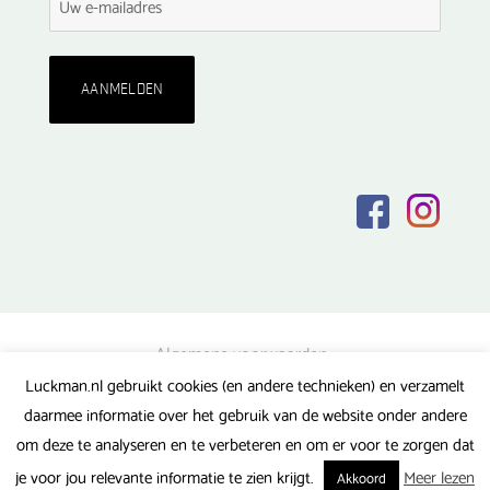
Algemene voorwaarden
Luckman.nl gebruikt cookies (en andere technieken) en verzamelt
Privacy verklaring
daarmee informatie over het gebruik van de website onder andere
Veel gestelde vragen
om deze te analyseren en te verbeteren en om er voor te zorgen dat
Gerealiseerd door FlipMedia
je voor jou relevante informatie te zien krijgt.
Meer lezen
Akkoord