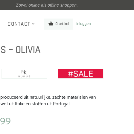
Zowel online als offline shoppen.
CONTACT
0 artikel
Inloggen
S – OLIVIA
roduceerd uit natuurlijke, zachte materialen van
wol uit Italië en stoffen uit Portugal.
,99
ijke
Huidige
prijs
is: