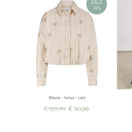
SALE
30%
Blouse – Nukus – Lara
Oorspronkelijke
Huidige
€
129,99
€
90,99
prijs
prijs
Dit
was:
is:
product