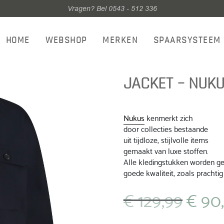
Vragen? Bel 0543 - 512 336
HOME
WEBSHOP
MERKEN
SPAARSYSTEEM
JACKET – NUKU
Nukus
kenmerkt zich
door collecties bestaande
uit tijdloze, stijlvolle items
gemaakt van luxe stoffen.
Alle kledingstukken worden gep
goede kwaliteit, zoals prachtig 
€
129,99
€
90
Oorspronkel
prijs
was: