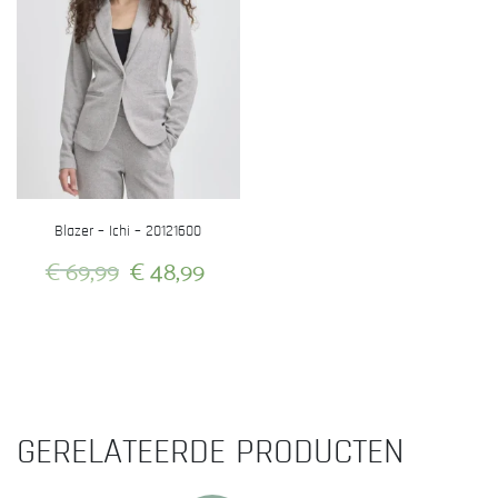
Blazer – Ichi – 20121600
Oorspronkelijke
Huidige
€
69,99
€
48,99
prijs
prijs
Dit
was:
is:
product
heeft
€ 69,99.
€ 48,99.
meerdere
variaties.
GERELATEERDE PRODUCTEN
Deze
optie