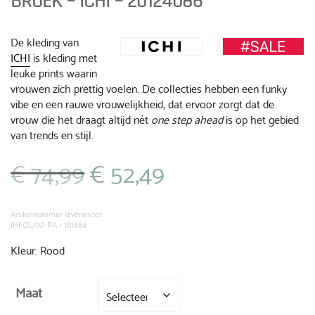
BROEK – ICHI – 20124086
De kleding van
ICHI
is kleding met
leuke prints waarin
vrouwen zich prettig voelen. De collecties hebben een funky
vibe en een rauwe vrouwelijkheid, dat ervoor zorgt dat de
vrouw die het draagt altijd nét
one step ahead
is op het gebied
van trends en stijl.
€
74,99
€
52,49
Oorspronkelijke
Huidige
prijs
prijs
was:
is:
€ 74,99.
€ 52,49.
Artikelnummer leverancier:
IHFOLAVI PA - 181664
Kleur: Rood
Maat