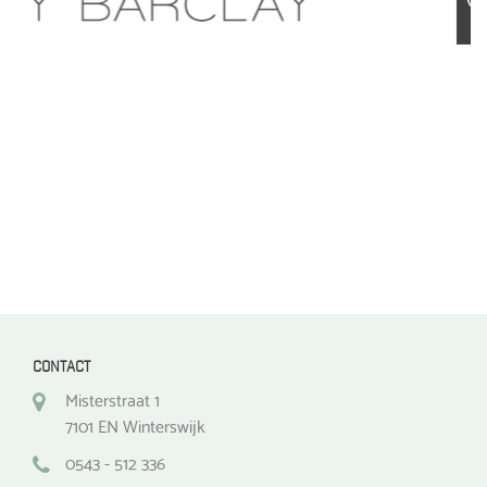
optie
optie
kan
kan
gekozen
gekozen
worden
worden
op
op
de
de
productpagina
productpagina
CONTACT
Misterstraat 1
7101 EN Winterswijk
0543 - 512 336