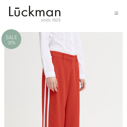
SALE
30%