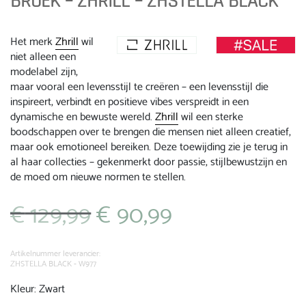
BROEK – ZHRILL – ZHSTELLA BLACK
Het merk
Zhrill
wil
niet alleen een
modelabel zijn,
maar vooral een levensstijl te creëren – een levensstijl die
inspireert, verbindt en positieve vibes verspreidt in een
dynamische en bewuste wereld.
Zhrill
wil een sterke
boodschappen over te brengen die mensen niet alleen creatief,
maar ook emotioneel bereiken. Deze toewijding zie je terug in
al haar collecties – gekenmerkt door passie, stijlbewustzijn en
de moed om nieuwe normen te stellen.
€
129,99
€
90,99
Oorspronkelijke
Huidige
prijs
prijs
was:
is:
€ 129,99.
€ 90,99.
Artikelnummer leverancier:
ZHSTELLA BLACK - W977
Kleur: Zwart