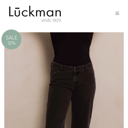
SALE
30%