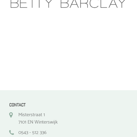
optie
optie
kan
kan
gekozen
gekozen
worden
worden
op
op
de
de
productpagina
productpagina
CONTACT
Misterstraat 1
7101 EN Winterswijk
0543 - 512 336