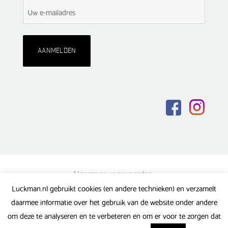
Algemene voorwaarden
Luckman.nl gebruikt cookies (en andere technieken) en verzamelt
Privacy verklaring
daarmee informatie over het gebruik van de website onder andere
Veel gestelde vragen
om deze te analyseren en te verbeteren en om er voor te zorgen dat
Gerealiseerd door FlipMedia