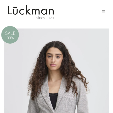
SALE
30%