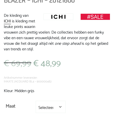
BLAZER – ICHI – 20121600
De kleding van
ICHI
is kleding met
leuke prints waarin
vrouwen zich prettig voelen. De collecties hebben een funky
vibe en een rauwe vrouwelijkheid, dat ervoor zorgt dat de
vrouw die het draagt altijd nét
one step ahead
is op het gebied
van trends en stijl.
€
69,99
€
48,99
Oorspronkelijke
Huidige
prijs
prijs
was:
is:
€ 69,99.
€ 48,99.
Artikelnummer leverancier:
IHKATE JACQUARD BL4 - 900000482
Kleur: Midden grijs
Maat