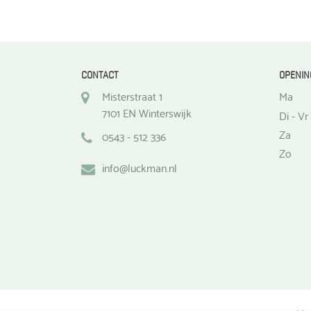
de
productpagina
CONTACT
OPENIN
Misterstraat 1
Ma
7101 EN Winterswijk
Di - Vr
Za
0543 - 512 336
Zo
info@luckman.nl