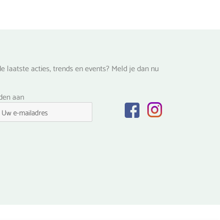
de
productpagina
na
e laatste acties, trends en events? Meld je dan nu
lden aan