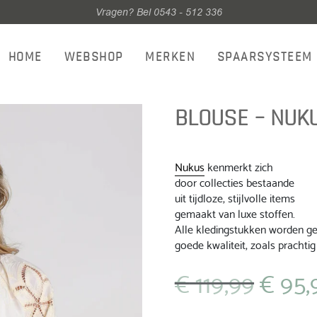
Vragen? Bel 0543 - 512 336
HOME
WEBSHOP
MERKEN
SPAARSYSTEEM
BLOUSE – NUKU
Nukus
kenmerkt zich
door collecties bestaande
uit tijdloze, stijlvolle items
gemaakt van luxe stoffen.
Alle kledingstukken worden gep
goede kwaliteit, zoals prachtig 
€
119,99
€
95,
Oorspronkeli
prijs
was: