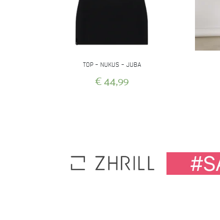
TOP – NUKUS – JUBA
€
44,99
Dit
product
heeft
meerdere
variaties.
Deze
optie
kan
gekozen
worden
op