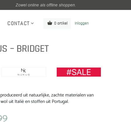
Zowel online als offline shoppen.
CONTACT
0 artikel
Inloggen
S – BRIDGET
roduceerd uit natuurlijke, zachte materialen van
wol uit Italië en stoffen uit Portugal.
99
jke
Huidige
prijs
is: