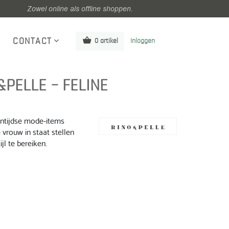
Zowel online als offline shoppen.
CONTACT
0 artikel
Inloggen
&PELLE – FELINE
entijdse mode-items
 vrouw in staat stellen
jl te bereiken.