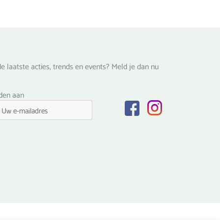
de
na
productpagina
e laatste acties, trends en events? Meld je dan nu
lden aan