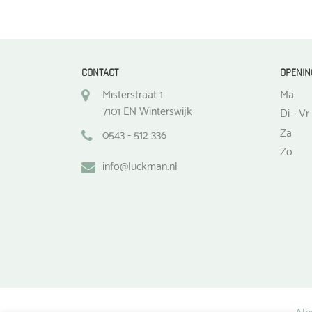
de
productpagina
CONTACT
OPENIN
Misterstraat 1
Ma
7101 EN Winterswijk
Di - Vr
Za
0543 - 512 336
Zo
info@luckman.nl
Alg