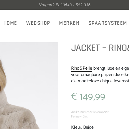
Vragen? Bel 0543 - 512 336
HOME
WEBSHOP
MERKEN
SPAARSYSTEEM
JACKET – RINO
Rino&Pelle
brengt luxe en eig
voor draagbare prijzen die elke
die moeiteloze chique levenssti
€
149,99
Artikelnummer leverancier:
Feline - Birch
Kleur: Beige